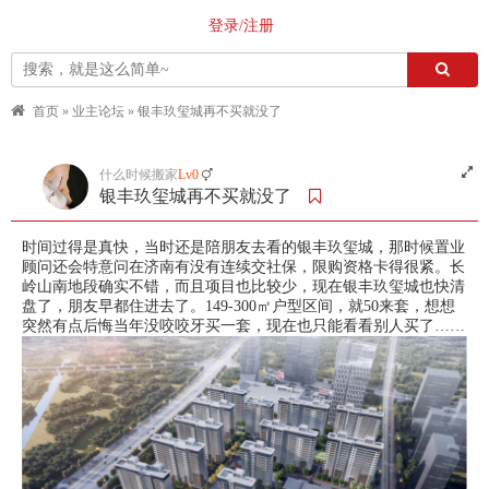
登录/注册
首页
»
业主论坛
»
银丰玖玺城再不买就没了
什么时候搬家
Lv0
银丰玖玺城再不买就没了
时间过得是真快，当时还是陪朋友去看的银丰玖玺城，那时候置业
顾问还会特意问在济南有没有连续交社保，限购资格卡得很紧。长
岭山南地段确实不错，而且项目也比较少，现在银丰玖玺城也快清
盘了，朋友早都住进去了。149-300㎡户型区间，就50来套，想想
突然有点后悔当年没咬咬牙买一套，现在也只能看看别人买了……