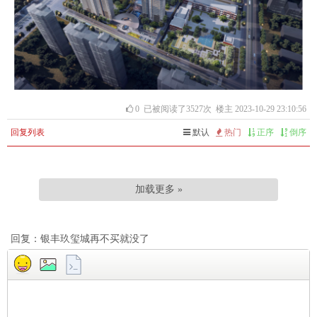
0
已被阅读了3527次 楼主 2023-10-29 23:10:56
回复列表
默认
热门
正序
倒序
加载更多 »
回复：银丰玖玺城再不买就没了