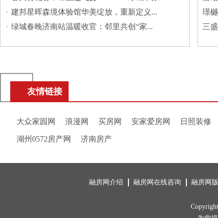
·
建邦星晖森境体验馆华美绽放，重新定义...
璟樾
·
绿城春晚济南站温暖收官：邻里共创“家...
三盛
友情链接
大众家园网
浪漫网
买房网
安家爱房网
日照装修
湖州0572房产网
济南房产
融房网介绍
融房网在线咨询
融房网
Copyrig