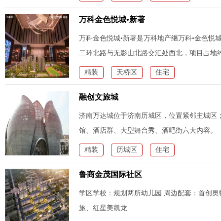
万科金色悦城•新著
万科金色悦城•新著是万科地产继万科•金色悦
二环北路与无影山北路交汇处西北，项目占地约5
2.6,绿化率
精装
天桥区
住宅
融创文旅城
济南万达城位于济南历城区，位置紧邻主城区
馆、酒店群、大型舞台秀、酒吧街六大内容。
精装
历城区
住宅
鲁商金茂国际社区
学区学校：规划两所幼儿园 周边配套：首创
旅、红星美凯龙