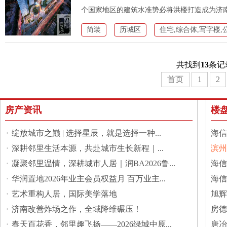
个国家地区的建筑水准势必将洪楼打造成为济
简装
历城区
住宅,综合体,写字楼,
共找到
13
条记
首页
1
2
房产资讯
楼
·
绽放城市之巅 | 选择星辰，就是选择一种...
海信
·
深耕邻里生活本源，共赴城市生长新程｜...
滨州
·
凝聚邻里温情，深耕城市人居｜润BA2026鲁...
馆
海信
·
华润置地2026年业主会员权益月 百万业主...
海信
·
艺术重构人居，国际美学落地
旭辉
·
济南改善炸场之作，全域降维碾压！
房德
·
春天百花香，邻里趣飞扬——2026绿城中原...
城
唐冶