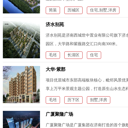
简装
历城区
住宅,别墅,洋房
济水别苑
济水别苑是济南西城世中置业有限公司旗下济
园区，大学路和紫薇路交汇口向南300米。
毛坯
长清区
住宅
大华·紫郡
项目优居城市东部高端板块核心，毗邻风景优
享上万平米景观主题公园，打造原生山水生态
毛坯
历下区
别墅,洋房
广厦聚隆广场
广厦聚隆广场是广厦集团在济南打造的首个旗