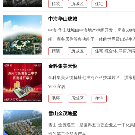
精装
历城区
住宅
中海华山珑城
中海·华山珑城由中海地产担纲开发，斥资60
闲、商务居住等多功能于一体的世界级山湖生
精装
历城区
住宅,综合体,洋房,写
金科集美天悦
金科集美天悦择址七里河路科技城片区，洪家楼
宜业宜居。
毛坯
历城区
住宅
雪山金茂逸墅
雪山·金茂逸墅，是世界五百强企业之一中化
造的第二个墅系产品。