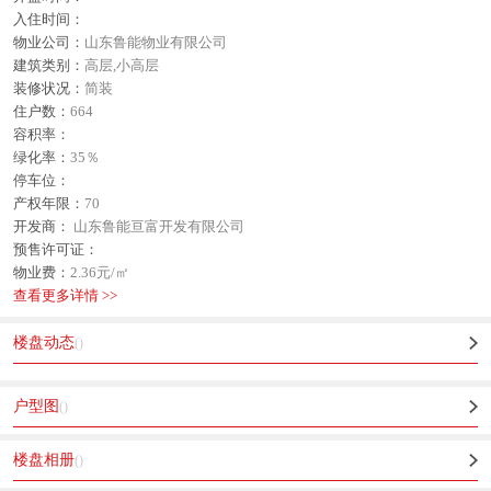
入住时间：
物业公司：
山东鲁能物业有限公司
建筑类别：
高层,小高层
装修状况：
简装
住户数：
664
容积率：
绿化率：
35％
停车位：
产权年限：
70
开发商：
山东鲁能亘富开发有限公司
预售许可证：
物业费：
2.36元/㎡
查看更多详情 >>
楼盘动态
()
户型图
()
楼盘相册
()