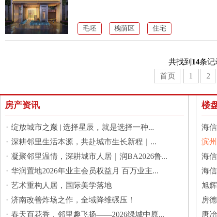
毛坯
槐荫区
住宅
共找到
14
条记
首页
1
2
房产资讯
楼
·
绽放城市之巅 | 选择星辰，就是选择一种...
海信
·
深耕邻里生活本源，共赴城市生长新程｜...
滨州
·
凝聚邻里温情，深耕城市人居｜润BA2026鲁...
馆
海信
·
华润置地2026年业主会员权益月 百万业主...
海信
·
艺术重构人居，国际美学落地
旭辉
·
济南改善炸场之作，全域降维碾压！
房德
·
春天百花香，邻里趣飞扬——2026绿城中原...
城
唐冶