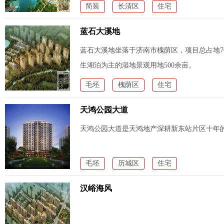
简装
长清区
住宅
蓝石大溪地
蓝石大溪地坐落于济南市槐荫区，项目总占地7
生湖泊为主的湿地景观用地500余亩。
毛坯
槐荫区
住宅
天鸿公园大道
天鸿公园大道是天鸿地产深耕新东站片区十年
毛坯
历城区
住宅
汉峪海风