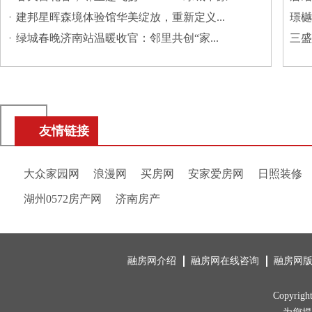
·
建邦星晖森境体验馆华美绽放，重新定义...
璟樾
·
绿城春晚济南站温暖收官：邻里共创“家...
三盛
友情链接
大众家园网
浪漫网
买房网
安家爱房网
日照装修
湖州0572房产网
济南房产
融房网介绍
融房网在线咨询
融房网
Copyrig