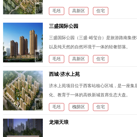
毛坯
高新区
住宅
三盛国际公园
三盛国际公园（三盛·峪玺台）是旅游路南集
以及纯天然的自然环境于一体的轻奢部落。
毛坯
高新区
住宅
西城·济水上苑
济水上苑项目位于西客站核心区域，是一座集
化、教育于一体的高铁新城首席生态大盘。
毛坯
槐荫区
住宅
龙湖天琅