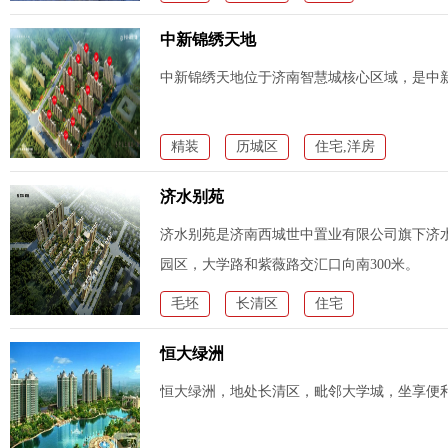
中新锦绣天地
中新锦绣天地位于济南智慧城核心区域，是中
精装
历城区
住宅,洋房
济水别苑
济水别苑是济南西城世中置业有限公司旗下济
园区，大学路和紫薇路交汇口向南300米。
毛坯
长清区
住宅
恒大绿洲
恒大绿洲，地处长清区，毗邻大学城，坐享便利生