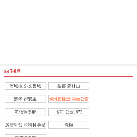
热门楼盘
历城控股•文誉城
鑫都·森林山
盛华·郡安里
滨州碧桂园•翡丽公馆
海信翰墨府
招商·公园1872
房德科创·材料科学城
璟樾