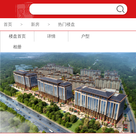
首页
>
新房
>
热门楼盘
楼盘首页
详情
户型
相册