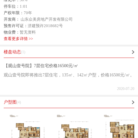
停车位：
1:01
产权年限：
70年
开发商：
山东众美房地产开发有限公司
预售许可证：
济建预许2018682号
物业费：
暂无资料
查看更多详情 >>
楼盘动态
(1)
【观山壹号院】7层住宅价格16500元/㎡
观山壹号院即将推出7层住宅，135㎡、142㎡户型，价格16500元/㎡。
2020-07-20
户型图
(4)