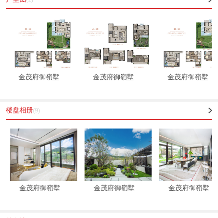
金茂府御嶺墅
金茂府御嶺墅
金茂府御嶺墅
楼盘相册
(9)
金茂府御嶺墅
金茂府御嶺墅
金茂府御嶺墅