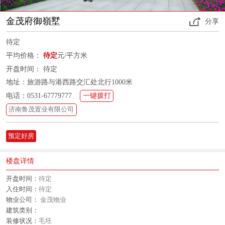
金茂府御嶺墅
分享
待定
平均价格：
待定
元/平方米
开盘时间： 待定
地址：旅游路与港西路交汇处北行1000米
电话：0531-67779777
一键拨打
济南鲁茂置业有限公司
预定好房
楼盘详情
开盘时间：
待定
入住时间：
待定
物业公司：
金茂物业
建筑类别：
装修状况：
毛坯