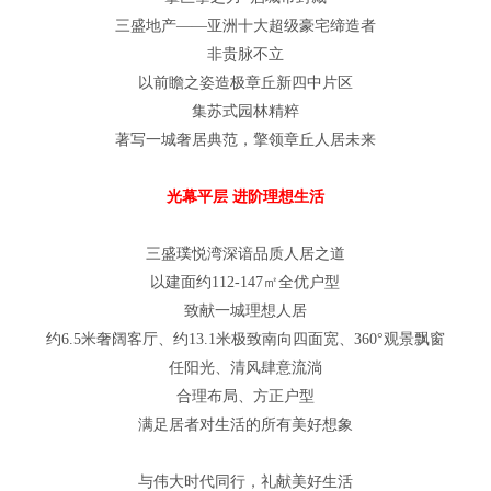
三盛地产——亚洲十大超级豪宅缔造者
非贵脉不立
以前瞻之姿造极章丘新四中片区
集苏式园林精粹
著写一城奢居典范，擎领章丘人居未来
光幕平层 进阶理想生活
三盛璞悦湾深谙品质人居之道
以建面约112-147㎡全优户型
致献一城理想人居
约6.5米奢阔客厅、约13.1米极致南向四面宽、360°观景飘窗
任阳光、清风肆意流淌
合理布局、方正户型
满足居者对生活的所有美好想象
与伟大时代同行，礼献美好生活