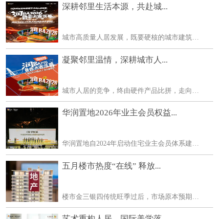
深耕邻里生活本源，共赴城...
城市高质量人居发展，既要硬核的城市建筑基底，也要软性的社区人文生态。华润置地鲁晋区域立足城市发展全局，整合高端住宅、万象商业、华润文体多维资源，在打造城市标杆作品
凝聚邻里温情，深耕城市人...
城市人居的竞争，终由硬件产品比拼，走向生活生态的较量。华润置地鲁晋区域不止深耕城市建设、迭代居住产品，更以多元业态协同、长期社群运营，持续为城市注入鲜活的生活生命
华润置地2026年业主会员权益...
华润置地自2024年启动住宅业主会员体系建设，用近两年时间完成体系设计、资源整合与平台搭建。2025年底，小润+对客运营平台正式上线，标志体系从建设期转入运营期。今年6月，华润
五月楼市热度“在线” 释放...
楼市金三银四传统旺季过后，市场原本预期成交会随季节惯性回落，但今年5月的一线城市楼市却走出了不同行情市场热度持续在线，释放出结构性修复的积极信号。 五一假期前落地楼
艺术重构人居，国际美学落...