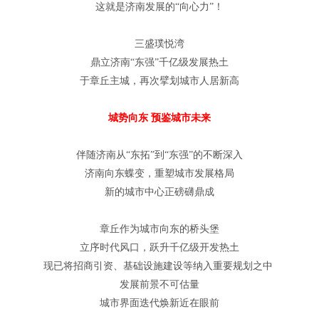
这就是济南发展的“向心力”！
三盛璞悦湾
鼎立济南“东强”千亿级发展热土
于章丘主城，再次擘划城市人居新高
城势向东 预鉴城市未来
伴随济南从“东拓”到“东强”的不断深入
济南向东蝶变，重塑城市发展格局
新的城市中心正磅礴鼎成
章丘作为城市向东的桥头堡
立序时代风口，跃升千亿级开发热土
现已将招商引资、基础设施建设等纳入重要规划之中
发展前景不可估量
城市界面迭代焕新近在眼前