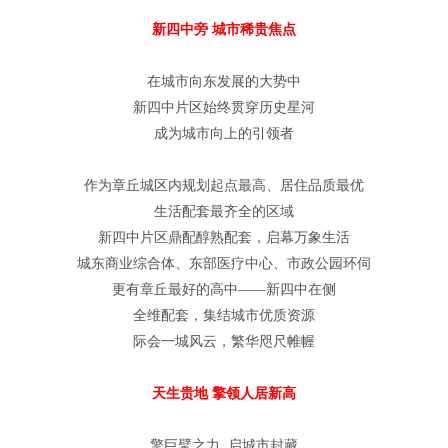
新四中旁 城市稀贵焦点
在城市向东发展的大势中
新四中片区始终贯穿历史星河
成为城市向上的引领者
作为章丘城区内规划起点最高、居住品质最优
生活配套最齐全的区域
新四中片区鼎配醇熟配套，启幕万象生活
城东商业综合体、东部医疗中心、市政公园环伺
更有章丘最好的高中——新四中在侧
全维配套，集结城市优质资源
际会一城风云，繁华咫尺帷幄
天生贵地 擎领人居新高
擎巨擘之力 启城市封藏