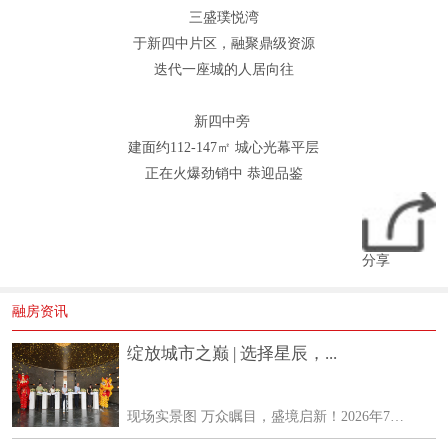
三盛璞悦湾
于新四中片区，融聚鼎级资源
迭代一座城的人居向往
新四中旁
建面约112-147㎡ 城心光幕平层
正在火爆劲销中 恭迎品鉴
分享
融房资讯
绽放城市之巅 | 选择星辰，...
现场实景图 万众瞩目，盛境启新！2026年7月24日，建邦星辰超5000㎡「山・水・泉・城」隐心生活区实景首映盛典圆满落幕。各行业领袖、主流媒体、地产大V、高净值客户与行业精英齐聚