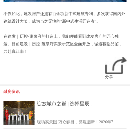
不仅如此，建发房产还拥有百余项新中式建筑专利，多次获得国内外
建筑设计大奖，成为当之无愧的“新中式生活匠造者”。
在建发｜历控·雍泉府的打造上，我们便能看到建发房产的匠心独
运。目前建发｜历控·雍泉府实景示范区全面开放，诚邀莅临品鉴，
共赴真江南！
分享
融房资讯
绽放城市之巅 | 选择星辰，...
现场实景图 万众瞩目，盛境启新！2026年7月24日，建邦星辰超5000㎡「山・水・泉・城」隐心生活区实景首映盛典圆满落幕。各行业领袖、主流媒体、地产大V、高净值客户与行业精英齐聚