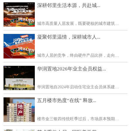
深耕邻里生活本源，共赴城...
城市高质量人居发展，既要硬核的城市建筑基底，也要软性的社区人文生态。华润置地鲁晋区域立足城市发展全局，整合高端住宅、万象商业、华润文体多维资源，在打造城市标杆作品
凝聚邻里温情，深耕城市人...
城市人居的竞争，终由硬件产品比拼，走向生活生态的较量。华润置地鲁晋区域不止深耕城市建设、迭代居住产品，更以多元业态协同、长期社群运营，持续为城市注入鲜活的生活生命
华润置地2026年业主会员权益...
华润置地自2024年启动住宅业主会员体系建设，用近两年时间完成体系设计、资源整合与平台搭建。2025年底，小润+对客运营平台正式上线，标志体系从建设期转入运营期。今年6月，华润
五月楼市热度“在线” 释放...
楼市金三银四传统旺季过后，市场原本预期成交会随季节惯性回落，但今年5月的一线城市楼市却走出了不同行情市场热度持续在线，释放出结构性修复的积极信号。 五一假期前落地楼