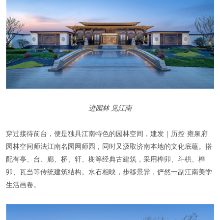
进园林 见江南
穿过接待前台，便是独具江南特色的园林空间，建发｜历控·雍泉府
园林空间师法江南名园网师园，同时又汲取济南本地的文化底蕴。搭
配有亭、台、廊、桥、轩、榭等经典古建筑，采用榫卯、斗栱、榫
卯、瓦当等传统建筑结构。水石相映，步移景异，俨然一副江南美学
生活画卷。