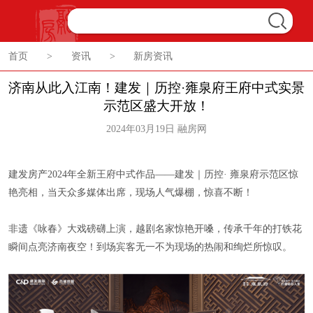
首页
>
资讯
>
新房资讯
济南从此入江南！建发｜历控·雍泉府王府中式实景
示范区盛大开放！
2024年03月19日 融房网
建发房产2024年全新王府中式作品——建发｜历控· 雍泉府示范区惊
艳亮相，当天众多媒体出席，现场人气爆棚，惊喜不断！
非遗《咏春》大戏磅礴上演，越剧名家惊艳开嗓，传承千年的打铁花
瞬间点亮济南夜空！到场宾客无一不为现场的热闹和绚烂所惊叹。