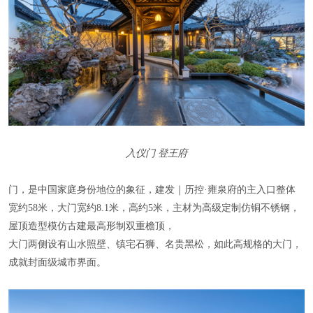
入仪门 登王府
门，是中国家庭身份地位的象征，建发｜历控·雍泉府的主入口整体
宽约58米，大门宽约8.1米，高约5米，主材为高级定制仿铜不锈钢，
屋顶造型模仿古建最高形制双重檐顶，
大门两侧设有山水照壁、镇宅石狮、名贵黑松，如此高规格的大门，
成就封面级城市界面。