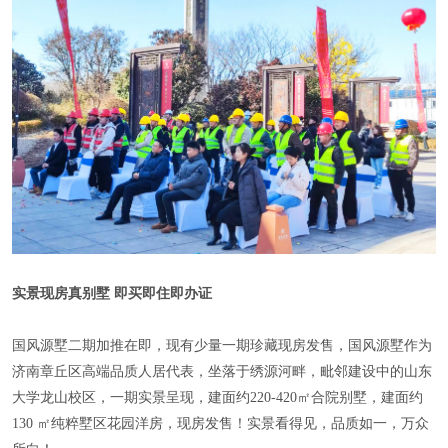
实景现房真别墅 即买即住即办证
国风源墅二期加推在即，现有少量一期珍藏现房发售，国风源墅作为
济南章丘区高端品质人居代表，坐落于绣源河畔，毗邻建设中的山东
大学龙山校区，一期实景呈现，建面约220-420㎡合院别墅，建面约
130 ㎡纯粹墅区花园洋房，现房发售！实景看得见，品质如一，万众