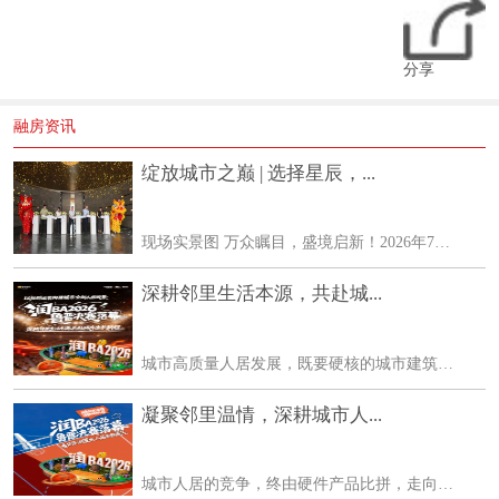
分享
融房资讯
绽放城市之巅 | 选择星辰，...
现场实景图 万众瞩目，盛境启新！2026年7月24日，建邦星辰超5000㎡「山・水・泉・城」隐心生活区实景首映盛典圆满落幕。各行业领袖、主流媒体、地产大V、高净值客户与行业精英齐聚
深耕邻里生活本源，共赴城...
城市高质量人居发展，既要硬核的城市建筑基底，也要软性的社区人文生态。华润置地鲁晋区域立足城市发展全局，整合高端住宅、万象商业、华润文体多维资源，在打造城市标杆作品
凝聚邻里温情，深耕城市人...
城市人居的竞争，终由硬件产品比拼，走向生活生态的较量。华润置地鲁晋区域不止深耕城市建设、迭代居住产品，更以多元业态协同、长期社群运营，持续为城市注入鲜活的生活生命