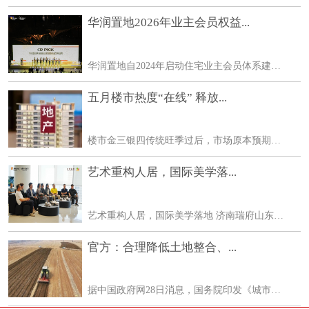
华润置地2026年业主会员权益...
华润置地自2024年启动住宅业主会员体系建设，用近两年时间完成体系设计、资源整合与平台搭建。2025年底，小润+对客运营平台正式上线，标志体系从建设期转入运营期。今年6月，华润
五月楼市热度“在线” 释放...
楼市金三银四传统旺季过后，市场原本预期成交会随季节惯性回落，但今年5月的一线城市楼市却走出了不同行情市场热度持续在线，释放出结构性修复的积极信号。 五一假期前落地楼
艺术重构人居，国际美学落...
艺术重构人居，国际美学落地 济南瑞府山东美术馆云端艺术展 全城共鉴 当下城市高端人居，物理层面的地段、建筑、产品配置已趋于同质化，真正能够锚定塔尖价值、实现人居差异化
官方：合理降低土地整合、...
据中国政府网28日消息，国务院印发《城市更新十五五规划》(下称《规划》)。《规划》提到，合理降低土地整合、置换、联合开发中的税费负担。 《规划》提出，建立城市更新政策体