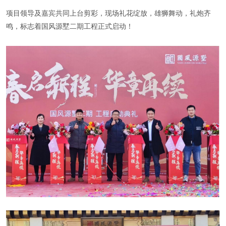
项目领导及嘉宾共同上台剪彩，现场礼花绽放，雄狮舞动，礼炮齐
鸣，标志着国风源墅二期工程正式启动！