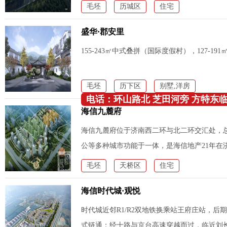
毛坯
历城区
住宅
盛华·郡安里
155-243㎡中式叠拼（国际度假村），127-19
毛坯
历下区
别墅,洋房
电话：环山路北 芝田河旁 方特东临 1
海信九麓府
洋房
海信九麓府位于济南西二环与北二环交汇处，总
公等多种城市功能于一体，是海信地产21年在
毛坯
天桥区
住宅
海信时代城·观悦
时代城近邻R1/R2双地铁换乘站王府庄站，后
式链通；经十路与京台高速穿越而过，临近刘