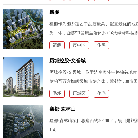
檀樾
檀樾作为樾系组团中品质最高、配置最优的地块
为一体，凝炼5H健康生活体系+16大绿标科
宅回归济
简装
市中区
住宅
历城控股•文誉城
历城控股•文誉城，位于济南奥体中路核芯地
发的百万方旗舰级城市综合体，紧邻约700亩
合交通、
毛坯
历城区
住宅
鑫都·森林山
鑫都·森林山项目总建面约30488㎡，项目是
1.4。