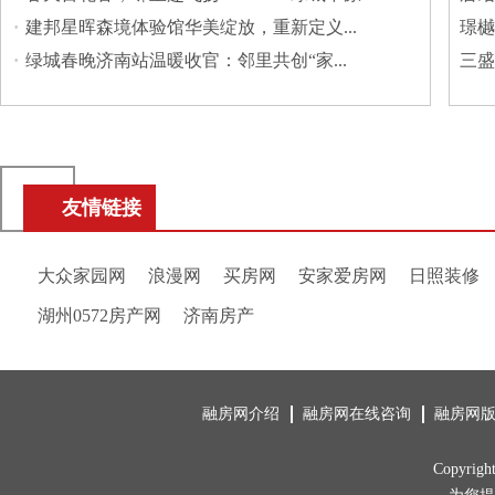
·
建邦星晖森境体验馆华美绽放，重新定义...
璟樾
·
绿城春晚济南站温暖收官：邻里共创“家...
三盛
友情链接
大众家园网
浪漫网
买房网
安家爱房网
日照装修
湖州0572房产网
济南房产
融房网介绍
融房网在线咨询
融房网
Copyrig