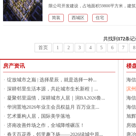
限公司开发建设，占地面积59800平方米，建筑面
率2，绿化率
简装
西城区
住宅
共找到
172
条记
首页
1
2
3
4
5
6
7
8
房产资讯
楼
·
绽放城市之巅 | 选择星辰，就是选择一种...
海信
·
深耕邻里生活本源，共赴城市生长新程｜...
滨州
·
凝聚邻里温情，深耕城市人居｜润BA2026鲁...
馆
海信
·
华润置地2026年业主会员权益月 百万业主...
海信
·
艺术重构人居，国际美学落地
旭辉
·
济南改善炸场之作，全域降维碾压！
房德
·
春天百花香，邻里趣飞扬——2026绿城中原...
城
唐冶