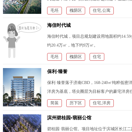
道，多元出
毛坯
槐荫区
住宅,公寓
海信时代城
海信时代城，项目总规划建设用地面积约14.59
约20.4万㎡，地下约9万㎡。
毛坯
槐荫区
住宅
保利·臻誉
保利·臻誉落子济南CBD，168-240㎡纯粹
洋房为基底，塔尖圈层为目标客户的豪宅洋房
简装
历下区
住宅,洋房
滨州碧桂园•翡丽公馆
碧桂园·翡丽公馆。项目地址位于滨城区长江