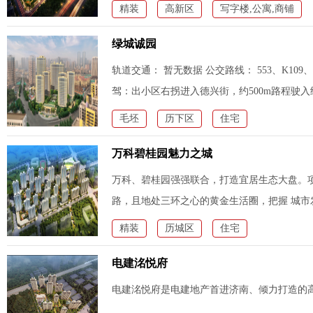
居，为城市精
精装
高新区
写字楼,公寓,商铺
绿城诚园
轨道交通： 暂无数据 公交路线： 553、K109、k1
驾：出小区右拐进入德兴街，约500m路程驶
场。约12分钟直达泉城广
毛坯
历下区
住宅
万科碧桂园魅力之城
万科、碧桂园强强联合，打造宜居生态大盘。
路，且地处三环之心的黄金生活圈，把握 城
套。
精装
历城区
住宅
电建洺悦府
电建洺悦府是电建地产首进济南、倾力打造的