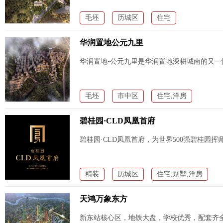
毛坯
历城区
住宅
华润置地公元九里
华润置地•公元九里是华润置地深耕城南的又一
毛坯
市中区
住宅,洋房
碧桂园·CLD凤凰首府
碧桂园·CLD凤凰首府，为世界500强碧桂园
精装
历城区
住宅,别墅,洋房
天鸿万象东方
新东站核心区，地铁大盘，学校优秀，配套齐