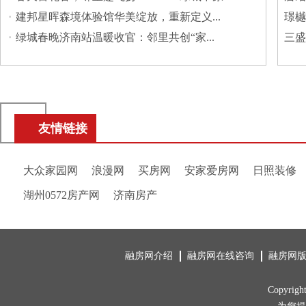
·
建邦星晖森境体验馆华美绽放，重新定义...
璟樾
·
绿城春晚济南站温暖收官：邻里共创“家...
三盛
友情链接
大众家园网
浪漫网
买房网
安家爱房网
日照装修
湖州0572房产网
济南房产
融房网介绍
融房网在线咨询
融房网
Copyrig