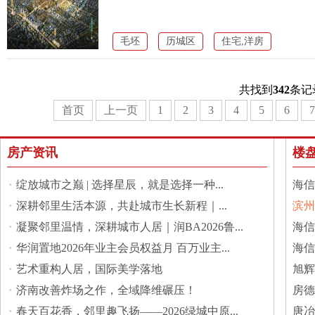
毛坯
历城区
住宅,洋房
共找到
342
条记
首页
上一页
1
2
3
4
5
6
7
房产资讯
楼
·
绽放城市之巅 | 选择星辰，就是选择一种...
海信
·
深耕邻里生活本源，共赴城市生长新程｜...
滨州
·
凝聚邻里温情，深耕城市人居｜润BA2026鲁...
馆
海信
·
华润置地2026年业主会员权益月 百万业主...
海信
·
艺术重构人居，国际美学落地
旭辉
·
济南改善炸场之作，全域降维碾压！
房德
·
春天百花香，邻里趣飞扬——2026绿城中原...
城
唐冶