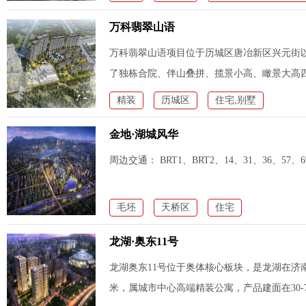
万科翡翠山语
万科翡翠山语项目位于历城区唐冶新区兴元街
了独栋合院、伴山叠拼、揽景小高、瞰景大高
精装
历城区
住宅,别墅
金地·湖城风华
周边交通： BRT1、BRT2、14、31、36、57、69
毛坯
天桥区
住宅
龙湖·奥东11号
龙湖奥东11号位于奥体核心板块，是龙湖在济
米，属城市中心高端精装公寓，产品建面在30