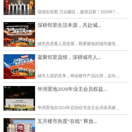
现场实景图 万众瞩目，盛境启新！2026年7月24日，建邦星辰超5000㎡「山・水・泉・城」隐心生活区实景首映盛典圆满落幕。各行业领袖、主流媒体、地产大V、高净值客户与行业精英齐聚
深耕邻里生活本源，共赴城...
城市高质量人居发展，既要硬核的城市建筑基底，也要软性的社区人文生态。华润置地鲁晋区域立足城市发展全局，整合高端住宅、万象商业、华润文体多维资源，在打造城市标杆作品
凝聚邻里温情，深耕城市人...
城市人居的竞争，终由硬件产品比拼，走向生活生态的较量。华润置地鲁晋区域不止深耕城市建设、迭代居住产品，更以多元业态协同、长期社群运营，持续为城市注入鲜活的生活生命
华润置地2026年业主会员权益...
华润置地自2024年启动住宅业主会员体系建设，用近两年时间完成体系设计、资源整合与平台搭建。2025年底，小润+对客运营平台正式上线，标志体系从建设期转入运营期。今年6月，华润
五月楼市热度“在线” 释放...